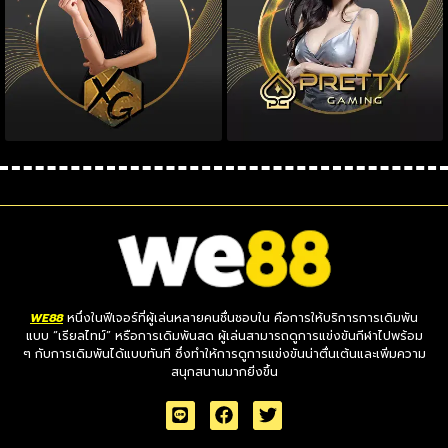
WE88
หนึ่งในฟีเจอร์ที่ผู้เล่นหลายคนชื่นชอบใน คือการให้บริการการเดิมพัน
แบบ “เรียลไทม์” หรือการเดิมพันสด ผู้เล่นสามารถดูการแข่งขันกีฬาไปพร้อม
ๆ กับการเดิมพันได้แบบทันที ซึ่งทำให้การดูการแข่งขันน่าตื่นเต้นและเพิ่มความ
สนุกสนานมากยิ่งขึ้น