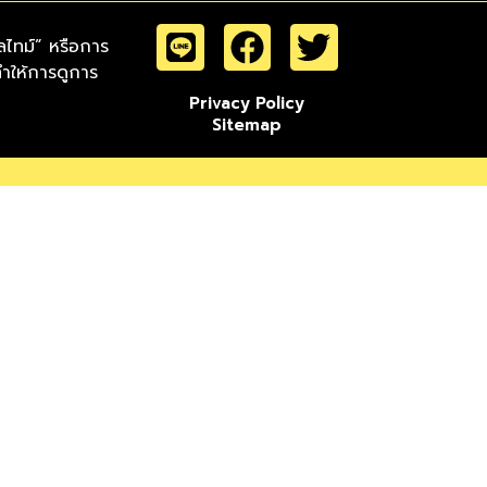
ยลไทม์” หรือการ
ทำให้การดูการ
Privacy Policy
Sitemap