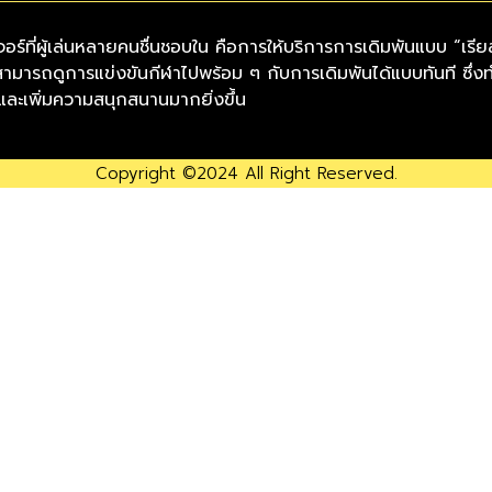
จอร์ที่ผู้เล่นหลายคนชื่นชอบใน คือการให้บริการการเดิมพันแบบ “เรี
นสามารถดูการแข่งขันกีฬาไปพร้อม ๆ กับการเดิมพันได้แบบทันที ซึ่ง
้นและเพิ่มความสนุกสนานมากยิ่งขึ้น
Copyright ©2024 All Right Reserved.