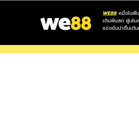
WE88
หนึ่งในฟีเ
เดิมพันสด ผู้เล่
แข่งขันน่าตื่นเต