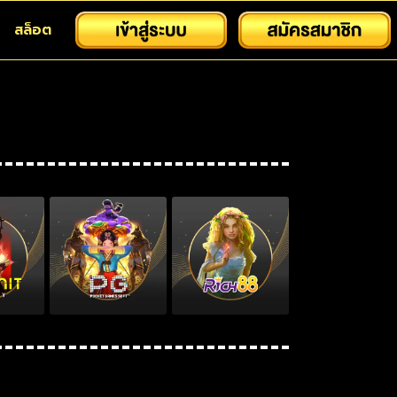
สล็อต